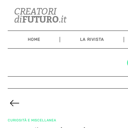
Skip
to
content
HOME
LA RIVISTA
Paginazione
degli
Previous
articoli
Page
CURIOSITÀ E MISCELLANEA