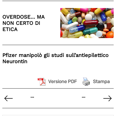
OVERDOSE… MA
NON CERTO DI
ETICA
Pfizer manipolò gli studi sull’antiepilettico
Neurontin
Versione PDF
Stampa
Paginazione
…
…
degli
Previous
Ne
articoli
Page
Pa
Search
for: