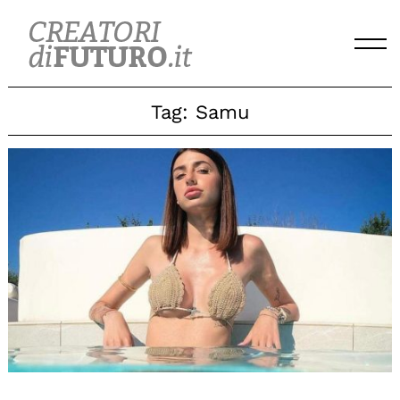
Skip
to
content
Tag:
Samu