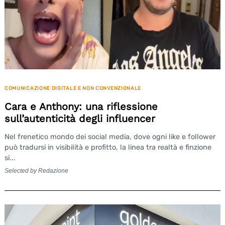
COMUNICAZIONE DIGITALE E NON CONVENZIONALE
Cara e Anthony: una riflessione
sull’autenticità degli influencer
Nel frenetico mondo dei social media, dove ogni like e follower
Search
può tradursi in visibilità e profitto, la linea tra realtà e finzione
for:
si...
Selected by Redazione