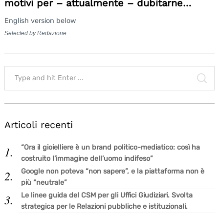
motivi per – attualmente – dubitarne…
English version below
Selected by Redazione
Search
for:
SE
Articoli recenti
Search
for:
“Ora il gioielliere è un brand politico-mediatico: così ha
costruito l’immagine dell’uomo indifeso”
Google non poteva “non sapere”, e la piattaforma non è
più “neutrale”
Le linee guida del CSM per gli Uffici Giudiziari. Svolta
strategica per le Relazioni pubbliche e istituzionali.