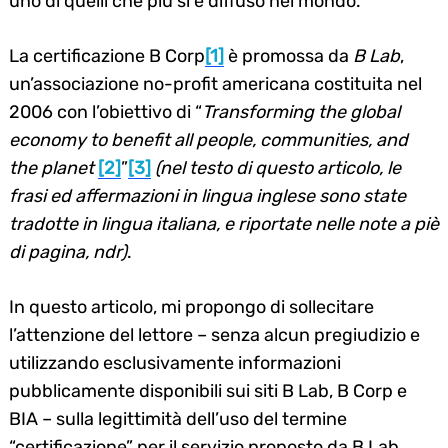
uno di quelli che più si è diffuso nel mondo.
La certificazione B Corp
[1]
è promossa da
B Lab
,
un’associazione no-profit americana costituita nel
2006 con l’obiettivo di “
Transforming the global
economy to benefit all people, communities, and
the planet
[2]
”
[3]
(nel testo di questo articolo, le
frasi ed affermazioni in lingua inglese sono state
tradotte in lingua italiana, e riportate nelle note a piè
di pagina, ndr)
.
In questo articolo, mi propongo di sollecitare
l’attenzione del lettore – senza alcun pregiudizio e
utilizzando esclusivamente informazioni
pubblicamente disponibili sui siti B Lab, B Corp e
BIA – sulla legittimità dell’uso del termine
“certificazione” per il servizio proposto da B Lab