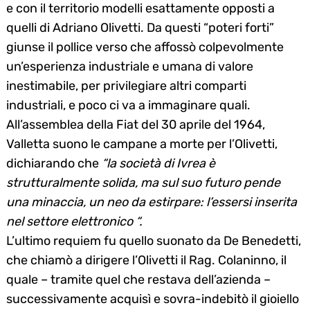
e con il territorio modelli esattamente opposti a
quelli di Adriano Olivetti. Da questi “poteri forti”
giunse il pollice verso che affossò colpevolmente
Search
for:
un’esperienza industriale e umana di valore
inestimabile, per privilegiare altri comparti
industriali, e poco ci va a immaginare quali.
All’assemblea della Fiat del 30 aprile del 1964,
Valletta suono le campane a morte per l’Olivetti,
dichiarando che
“la società di Ivrea è
strutturalmente solida, ma sul suo futuro pende
una minaccia, un neo da estirpare: l’essersi inserita
nel settore elettronico “.
L’ultimo requiem fu quello suonato da De Benedetti,
che chiamò a dirigere l’Olivetti il Rag. Colaninno, il
quale – tramite quel che restava dell’azienda –
successivamente acquisì e sovra-indebitò il gioiello