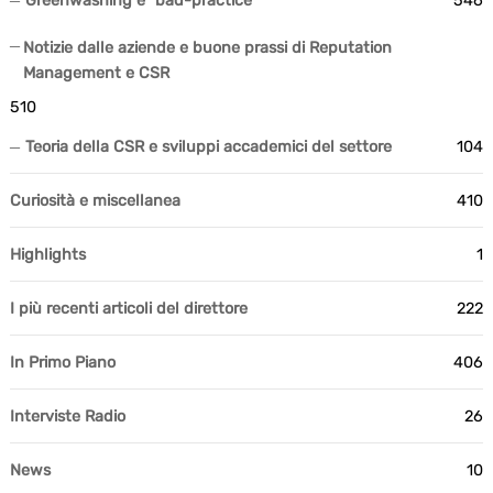
Greenwashing e "bad-practice"
546
Notizie dalle aziende e buone prassi di Reputation
Management e CSR
510
Teoria della CSR e sviluppi accademici del settore
104
Curiosità e miscellanea
410
Highlights
1
I più recenti articoli del direttore
222
In Primo Piano
406
Interviste Radio
26
News
10