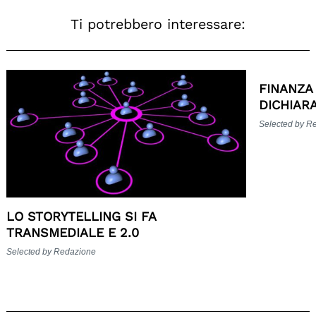
Ti potrebbero interessare:
FINANZA
DICHIARA
Selected by R
LO STORYTELLING SI FA
TRANSMEDIALE E 2.0
Selected by Redazione