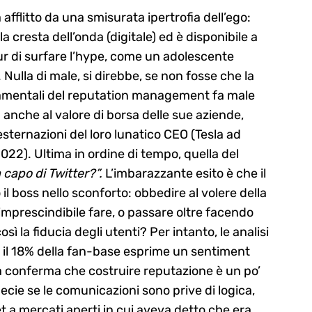
afflitto da una smisurata ipertrofia dell’ego:
cresta dell’onda (digitale) ed è disponibile a
r di surfare l’hype, come un adolescente
Nulla di male, si direbbe, se non fosse che la
ndamentali del reputation management fa male
anche al valore di borsa delle sue aziende,
esternazioni del loro lunatico CEO (Tesla ad
2022). Ultima in ordine di tempo, quella del
capo di Twitter?”.
L’imbarazzante esito è che il
il boss nello sconforto: obbedire al volere della
mprescindibile fare, o passare oltre facendo
ì la fiducia degli utenti? Per intanto, le analisi
lo il 18% della fan-base esprime un sentiment
a conferma che costruire reputazione è un po’
cie se le comunicazioni sono prive di logica,
a mercati aperti in cui aveva detto che era