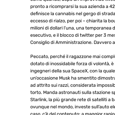
pronto a ricomprarsi la sua azienda a 42
definisce la cannabis nel gergo di strada)
eccesso di rialzo, per poi – chiarita la 
milioni di dollari l’una, una temporanea 
esecutivo, e il blocco di twitter per 3 m
Consiglio di Amministrazione. Davvero al
Peccato, perché il ragazzone mai comple
dotato di inossidabile forza di volontà,
ingegneri della sua SpaceX, con la quale 
un’occasione Musk ha smentito dimostran
ad attrito sui razzi, considerata impossib
torto. Manda astronauti sulla stazione 
Starlink, la più grande rete di satelliti 
ovunque nel mondo, investe sull’auto el
caso, c’è del contenuto: a maggior ragio