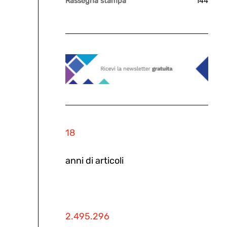
Rassegna stampa
144
18
anni di articoli
2.495.296