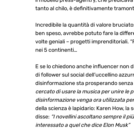
il modello press-agentry, che predicava
tanto al chilo, è definitivamente tramont
Incredibile la quantità di valore bruciat
Search
for:
ben speso, avrebbe potuto fare la differe
volte geniali – progetti imprenditoriali. “
nei 5 continenti…
E se lo chiedono anche influencer non d
di follower sul social dell’uccellino azzur
disinformazione sta prosperando senza c
cercato di usare la musica per unire le 
disinformazione venga ora utilizzata per
della scienza è lapidario: Karen How, la s
disse:
“I novellini ascoltano sempre il p
interessato a quel che dice Elon Musk”