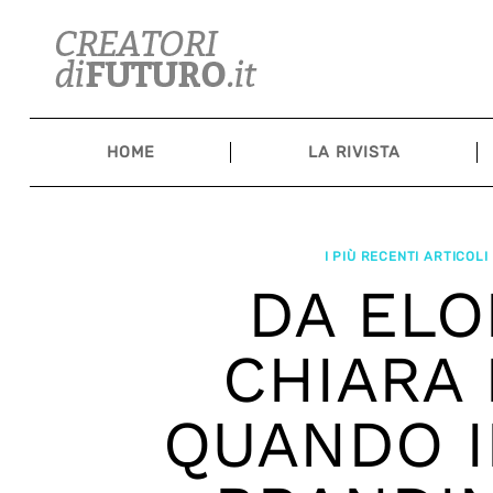
Skip
to
content
HOME
LA RIVISTA
I PIÙ RECENTI ARTICOL
DA ELO
CHIARA 
QUANDO I