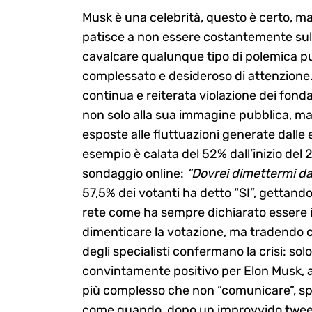
Musk è una celebrità, questo è certo, ma 
patisce a non essere costantemente sulla 
cavalcare qualunque tipo di polemica pu
complessato e desideroso di attenzione. 
continua e reiterata violazione dei fo
non solo alla sua immagine pubblica, ma 
esposte alle fluttuazioni generate dalle 
esempio è calata del 52% dall’inizio del 
sondaggio online:
“Dovrei dimettermi da 
57,5% dei votanti ha detto “SI”, gettando 
rete come ha sempre dichiarato essere i
dimenticare la votazione, ma tradendo cos
degli specialisti confermano la crisi: so
convintamente positivo per Elon Musk, 
più complesso che non “comunicare”, spe
come quando, dopo un improvvido tweet 