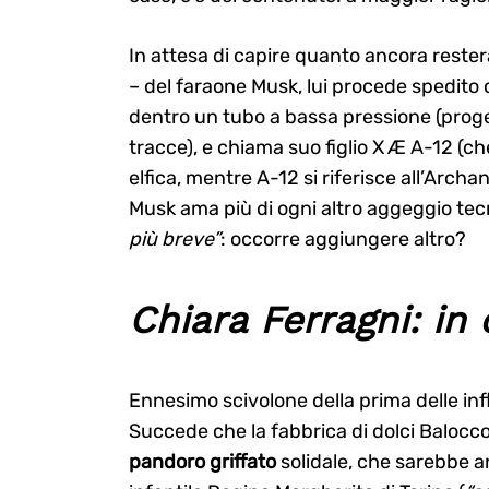
In attesa di capire quanto ancora rester
– del faraone Musk, lui procede spedito 
dentro un tubo a bassa pressione (proge
tracce), e chiama suo figlio X Æ A-12 (che
elfica, mentre A-12 si riferisce all’Archa
Musk ama più di ogni altro aggeggio tec
più breve”
: occorre aggiungere altro?
Chiara Ferragni: in
Ennesimo scivolone della prima delle infl
Succede che la fabbrica di dolci Balocc
pandoro griffato
solidale, che sarebbe a