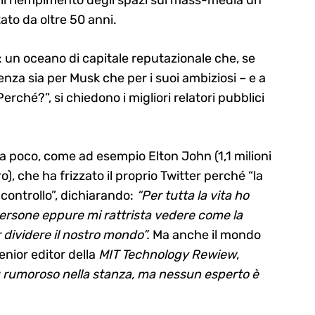
 il riempimento degli spazi sui mass-media un
ato da oltre 50 anni.
o: un oceano di capitale reputazionale che, se
nza sia per Musk che per i suoi ambiziosi – e a
Perché?”, si chiedono i migliori relatori pubblici
a poco, come ad esempio Elton John (1,1 milioni
ro), che ha frizzato il proprio Twitter perché “la
ontrollo”, dichiarando:
“Per tutta la vita ho
persone eppure mi rattrista vedere come la
 dividere il nostro mondo”.
Ma anche il mondo
enior editor della
MIT Technology Rewiew
,
iù rumoroso nella stanza, ma nessun esperto è