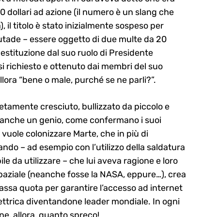
0 dollari ad azione (il numero è un slang che
, il titolo è stato inizialmente sospeso per
boutade – essere oggetto di due multe da 20
destituzione dal suo ruolo di Presidente
esi richiesto e ottenuto dai membri del suo
lora “bene o male, purché se ne parli?”.
tamente cresciuto, bullizzato da piccolo e
 è anche un genio, come confermano i suoi
vuole colonizzare Marte, che in più di
do – ad esempio con l’utilizzo della saldatura
ile da utilizzare – che lui aveva ragione e loro
spaziale (neanche fosse la NASA, eppure…), crea
a bassa quota per garantire l’accesso ad internet
ettrica diventandone leader mondiale. In ogni
ne, allora, quanto spreco!