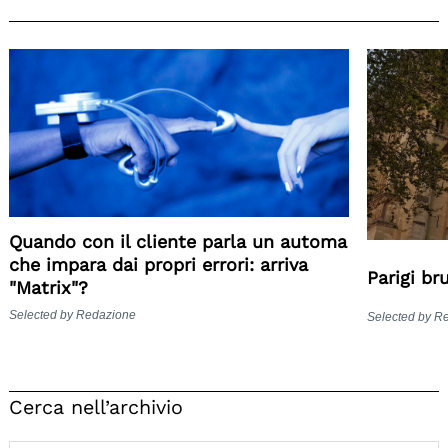
Quando con il cliente parla un automa
che impara dai propri errori: arriva
Parigi br
"Matrix"?
Selected by Redazione
Selected by R
Cerca nell’archivio
Search