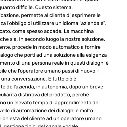
uanto difficile. Questo sistema,
azione, permette al cliente di esprimere le
a l’obbligo di utilizzare un idioma “aziendale”,
ficato, come spesso accade. La macchina
e che sia. In secondo luogo la nostra soluzione,
cliente, procede in modo automatico a fornire
alogo che porti ad una soluzione alla esigenza
gimento di una persona reale in questi dialoghi è
ile che l’operatore umano passi di nuovo il
 una conversazione. E tutto ciò è
e dell’azienda, in autonomia, dopo un breve
liarità distintiva del prodotto, perché
anno un elevato tempo di apprendimento del
ello di automazione dei dialoghi e molto
a richiesta del cliente ad un operatore umano
 gestione tipici del canale vocale.