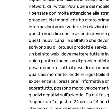
network, di Twitter, YouTube e del mobi
ripensare con molta attenzione alle strat
prospect. Nei mondi che ho citato prima,
informazioni vuole vedere, le relazioni c
questo vuol dire che le aziende devono pot
questi nuovi canali e dall’altro che dev
scrivono su di loro, sui prodotti e serviz
un bel sito web” dove mettere tutte le i
unico punto di accesso di problematiche d
pesantemente sotto il peso di una innum
qualsiasi momento rendere ingestibile d
experience la “pressione” informativa che
soprattutto, possono molto velocemente
giudizi negativi sull’azienda. Da qui l’
“sopportare” e gestire 24 ore su 24 con l
che non ci si può esimere da avere se s