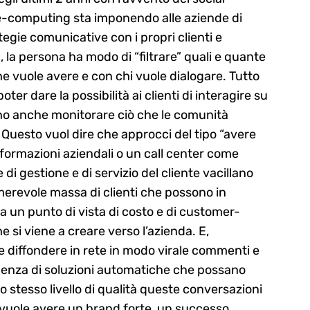
le-computing sta imponendo alle aziende di
egie comunicative con i propri clienti e
 la persona ha modo di “filtrare” quali e quante
he vuole avere e con chi vuole dialogare. Tutto
er dare la possibilità ai clienti di interagire su
ono anche monitorare ciò che le comunità
i. Questo vuol dire che approcci del tipo “avere
nformazioni aziendali o un call center come
i gestione e di servizio del cliente vacillano
erevole massa di clienti che possono in
a un punto di vista di costo e di customer-
 si viene a creare verso l’azienda. E,
 diffondere in rete in modo virale commenti e
esigenza di soluzioni automatiche che possano
o stesso livello di qualità queste conversazioni
i vuole avere un brand forte, un successo