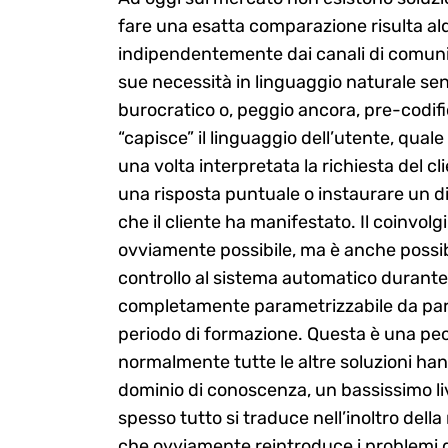
fare una esatta comparazione risulta alq
indipendentemente dai canali di comunic
sue necessità in linguaggio naturale senz
burocratico o, peggio ancora, pre-codi
“capisce” il linguaggio dell’utente, qual
una volta interpretata la richiesta del 
una risposta puntuale o instaurare un di
che il cliente ha manifestato. Il coinvol
ovviamente possibile, ma è anche possib
controllo al sistema automatico durante
completamente parametrizzabile da part
periodo di formazione. Questa è una pecu
normalmente tutte le altre soluzioni h
dominio di conoscenza, un bassissimo liv
spesso tutto si traduce nell’inoltro dell
che ovviamente reintroduce i problemi di