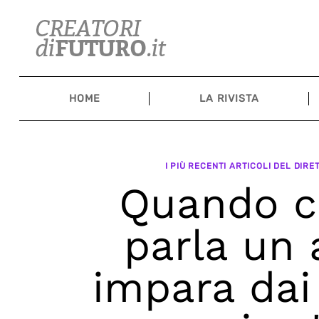
Skip
to
content
HOME
LA RIVISTA
I PIÙ RECENTI ARTICOLI DEL DIR
Quando co
parla un
impara dai 