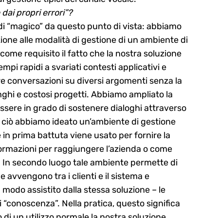
dai propri errori”?
di “magico” da questo punto di vista: abbiamo
one alle modalità di gestione di un ambiente di
 come requisito il fatto che la nostra soluzione
mpi rapidi a svariati contesti applicativi e
re conversazioni su diversi argomenti senza la
nghi e costosi progetti. Abbiamo ampliato la
ssere in grado di sostenere dialoghi attraverso
r ciò abbiamo ideato un’ambiente di gestione
 in prima battuta viene usato per fornire la
ormazioni per raggiungere l’azienda o come
). In secondo luogo tale ambiente permette di
e avvengono tra i clienti e il sistema e
 modo assistito dalla stessa soluzione – le
“conoscenza”. Nella pratica, questo significa
 di un utilizzo normale la nostra soluzione