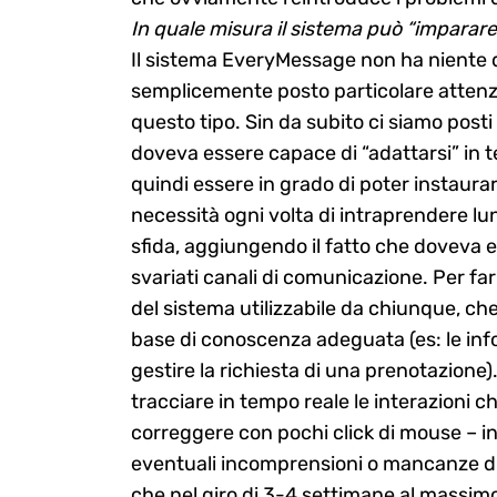
In quale misura il sistema può “imparare 
Il sistema EveryMessage non ha niente 
semplicemente posto particolare attenzi
Search
for:
questo tipo. Sin da subito ci siamo posti
doveva essere capace di “adattarsi” in te
quindi essere in grado di poter instaura
necessità ogni volta di intraprendere lu
sfida, aggiungendo il fatto che doveva e
svariati canali di comunicazione. Per fa
del sistema utilizzabile da chiunque, che
base di conoscenza adeguata (es: le inf
gestire la richiesta di una prenotazione
tracciare in tempo reale le interazioni ch
correggere con pochi click di mouse – in
eventuali incomprensioni o mancanze di 
che nel giro di 3-4 settimane al massimo