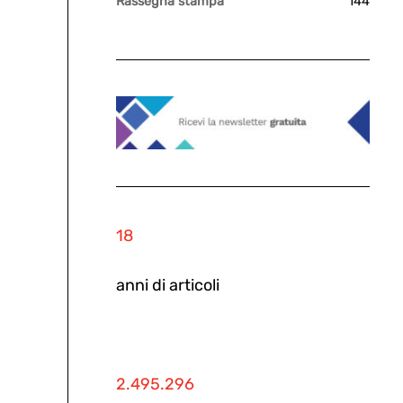
Rassegna stampa
144
18
anni di articoli
2.495.296