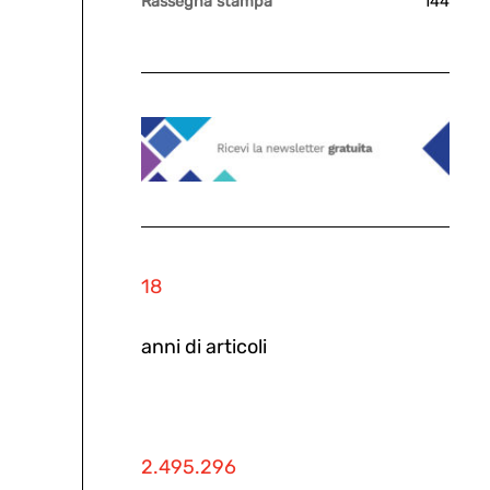
Rassegna stampa
144
18
anni di articoli
2.495.296