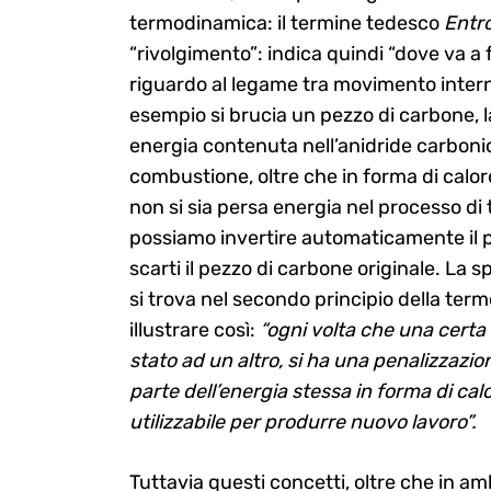
termodinamica: il termine tedesco
Entr
“rivolgimento”: indica quindi “dove va a f
riguardo al legame tra movimento interno
Search
esempio si brucia un pezzo di carbone, l
for:
energia contenuta nell’anidride carbonica,
combustione, oltre che in forma di calor
non si sia persa energia nel processo d
possiamo invertire automaticamente il p
scarti il pezzo di carbone originale. La
si trova nel secondo principio della ter
illustrare così:
“ogni volta che una certa
stato ad un altro, si ha una penalizzazi
parte dell’energia stessa in forma di cal
utilizzabile per produrre nuovo lavoro”.
Tuttavia questi concetti, oltre che in 