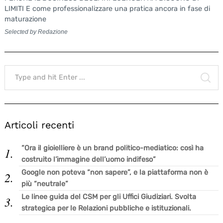
LIMITI E come professionalizzare una pratica ancora in fase di
maturazione
Selected by Redazione
Search
for:
SE
Articoli recenti
“Ora il gioielliere è un brand politico-mediatico: così ha
costruito l’immagine dell’uomo indifeso”
Google non poteva “non sapere”, e la piattaforma non è
più “neutrale”
Le linee guida del CSM per gli Uffici Giudiziari. Svolta
strategica per le Relazioni pubbliche e istituzionali.