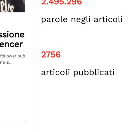
2.495.296
parole negli articoli
ssione
uencer
2756
 follower può
ne si...
articoli pubblicati