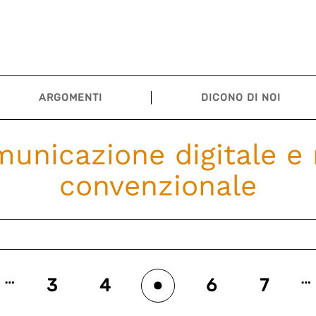
ARGOMENTI
DICONO DI NOI
unicazione digitale e
convenzionale
…
…
3
4
6
7
5