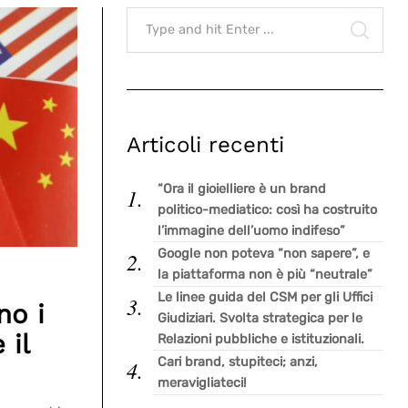
Search
for:
SEAR
Articoli recenti
“Ora il gioielliere è un brand
politico-mediatico: così ha costruito
l’immagine dell’uomo indifeso”
Google non poteva “non sapere”, e
la piattaforma non è più “neutrale”
Le linee guida del CSM per gli Uffici
no i
Giudiziari. Svolta strategica per le
 il
Relazioni pubbliche e istituzionali.
Cari brand, stupiteci; anzi,
meravigliateci!