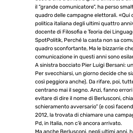
il “grande comunicatore”, ha perso smalto
quadro delle campagne elettorali. «Qui c
politica italiana degli ultimi quattro an
docente di Filosofia e Teoria dei Linguagg
SpotPolitik, Perché la casta non sa comun
quadro sconfortante, Ma le bizzarrie che
comunicazione in questi anni sono esilar
A sinistra bocciato Pier Luigi Bersani: u
Per svecchiarsi, un giorno decide che si
così peggiora anche). Da rifare, poi, tut
centrano mai il segno. Anzi, fanno errori 
evitare di dire il nome di Berlusconi, c
schieramento avversario” (e così facendo
2012, la trovata di chiamare una campagn
Pd, in Italia, non c’è ancora arrivato.
Ma anche Berlusconi, negli ultimi anni, 