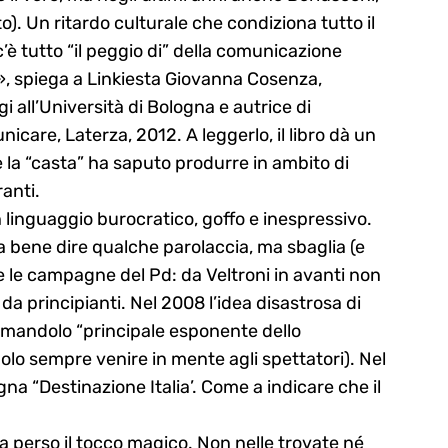
). Un ritardo culturale che condiziona tutto il
’è tutto “il peggio di” della comunicazione
ni», spiega a Linkiesta Giovanna Cosenza,
i all’Università di Bologna e autrice di
icare, Laterza, 2012. A leggerlo, il libro dà un
 la “casta” ha saputo produrre in ambito di
anti.
n linguaggio burocratico, goffo e inespressivo.
a bene dire qualche parolaccia, ma sbaglia (e
te le campagne del Pd: da Veltroni in avanti non
da principianti. Nel 2008 l’idea disastrosa di
hiamandolo “principale esponente dello
lo sempre venire in mente agli spettatori). Nel
a “Destinazione Italia’. Come a indicare che il
ha perso il tocco magico. Non nelle trovate né