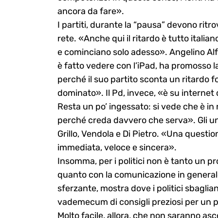
ancora da fare».
I partiti, durante la “pausa” devono ritr
rete. «Anche qui il ritardo è tutto italian
e cominciano solo adesso». Angelino Alfa
è fatto vedere con l’iPad, ha promosso l
perché il suo partito sconta un ritardo fo
dominato». Il Pd, invece, «è su internet 
Resta un po’ ingessato: si vede che è in
perché creda davvero che serva». Gli un
Grillo, Vendola e Di Pietro. «Una questio
immediata, veloce e sincera».
Insomma, per i politici non è tanto un p
quanto con la comunicazione in generale. 
sferzante, mostra dove i politici sbagli
vademecum di consigli preziosi per un p
Molto facile, allora, che non saranno asco