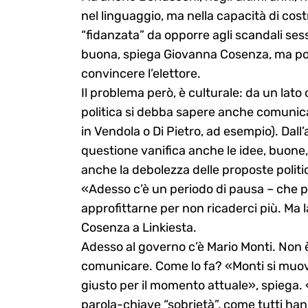
nel linguaggio, ma nella capacità di cost
“fidanzata” da opporre agli scandali ses
buona, spiega Giovanna Cosenza, ma poi
convincere l’elettore.
Il problema però, è culturale: da un lato 
politica si debba sapere anche comunica
in Vendola o Di Pietro, ad esempio). Dall’a
questione vanifica anche le idee, buone, 
anche la debolezza delle proposte polit
«Adesso c’è un periodo di pausa – che pa
Search
for:
approfittarne per non ricaderci più. Ma l
Cosenza a Linkiesta.
Adesso al governo c’è Mario Monti. Non è
comunicare. Come lo fa? «Monti si muove
giusto per il momento attuale», spiega.
parola-chiave “sobrietà”, come tutti h