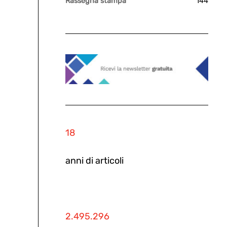
Rassegna stampa
144
18
anni di articoli
2.495.296