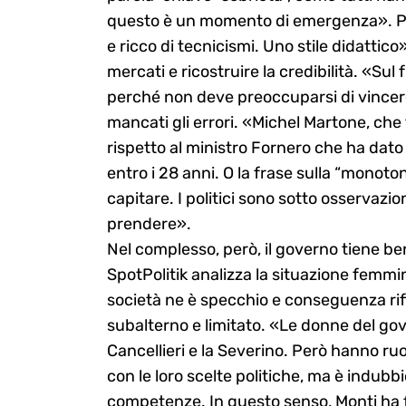
questo è un momento di emergenza». Poi
e ricco di tecnicismi. Uno stile didattico
mercati e ricostruire la credibilità. «Sul
perché non deve preoccuparsi di vincere
mancati gli errori. «Michel Martone, ch
rispetto al ministro Fornero che ha dato d
entro i 28 anni. O la frase sulla “monoton
capitare. I politici sono sotto osservazi
prendere».
Nel complesso, però, il governo tiene be
SpotPolitik analizza la situazione femmini
società ne è specchio e conseguenza ri
subalterno e limitato. «Le donne del gove
Cancellieri e la Severino. Però hanno ruo
con le loro scelte politiche, ma è indubb
competenze. In questo senso, Monti ha fa