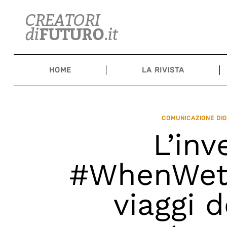
Skip
to
content
HOME
LA RIVISTA
COMUNICAZIONE DIG
L’inv
#WhenWetra
viaggi d