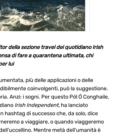
ditor della sezione travel del quotidiano Irish
nsa di fare a quarantena ultimata, chi
er lui
aumentata, più delle applicazioni o delle
dibilmente coinvolgenti, può la suggestione.
oria. Anzi: i sogni. Per questo Pól Ó Conghaile,
tidiano
Irish Independent
, ha lanciato
n hashtag di successo che, da solo, dice
rneremo a viaggiare, o quando viaggeremo
dell’uccellino. Mentre metà dell’umanità è