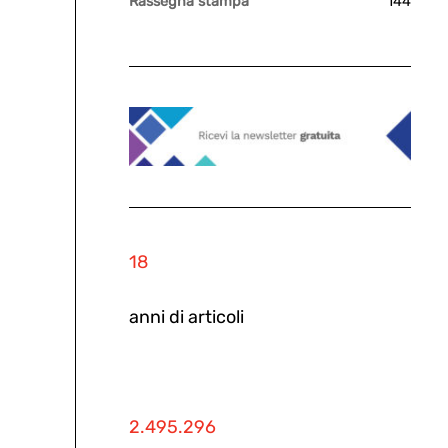
Rassegna stampa
144
18
anni di articoli
2.495.296