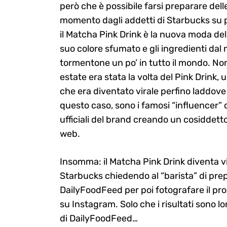
però che è possibile farsi preparare dell
momento dagli addetti di Starbucks su p
il Matcha Pink Drink è la nuova moda del
suo colore sfumato e gli ingredienti dal
Search
for:
tormentone un po’ in tutto il mondo. Non
estate era stata la volta del Pink Drink, 
che era diventato virale perfino laddov
questo caso, sono i famosi “influencer” 
ufficiali del brand creando un cosiddett
web.
Insomma: il Matcha Pink Drink diventa vi
Starbucks chiedendo al “barista” di prepa
DailyFoodFeed per poi fotografare il pro
su Instagram. Solo che i risultati sono lo
di DailyFoodFeed…