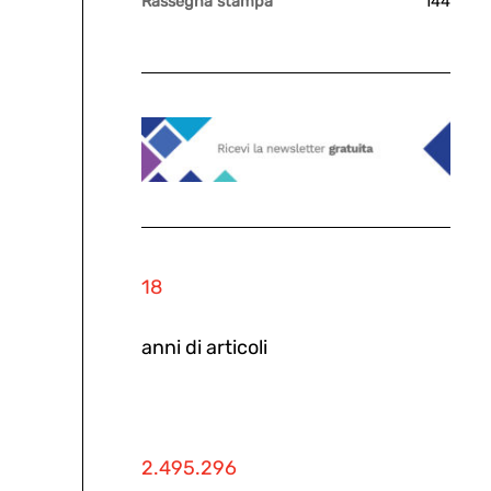
Rassegna stampa
144
18
anni di articoli
2.495.296