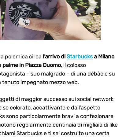
 la polemica circa
l’arrivo di
Starbucks
a Milano
e
palme in Piazza Duomo
, il colosso
rotagonista – suo malgrado – di una débâcle su
ha tenuto impegnato mezzo web.
ggetti di maggior successo sui social network
 se colorato, accattivante e dall’aspetto
s sono particolarmente bravi a confezionare
otono regolarmente centinaia di migliaia di like
 chiami Starbucks e ti sei costruito una certa