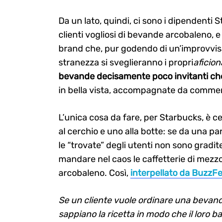
Da un lato, quindi, ci sono i dipendenti
clienti vogliosi di bevande arcobaleno, e
brand che, pur godendo di un’improvvisa
stranezza si sveglieranno i propri
aficio
bevande decisamente poco invitanti che
in bella vista, accompagnate da commenti
L’unica cosa da fare, per Starbucks, è c
al cerchio e uno alla botte: se da una p
le “trovate” degli utenti non sono gradit
mandare nel caos le caffetterie di mez
arcobaleno. Così,
interpellato da BuzzF
Se un cliente vuole ordinare una beva
sappiano la ricetta in modo che il loro 