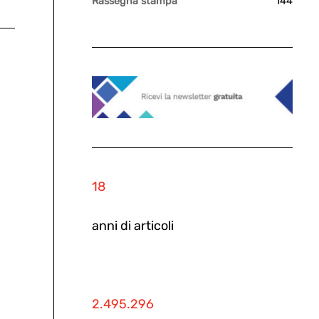
Rassegna stampa
144
18
anni di articoli
2.495.296