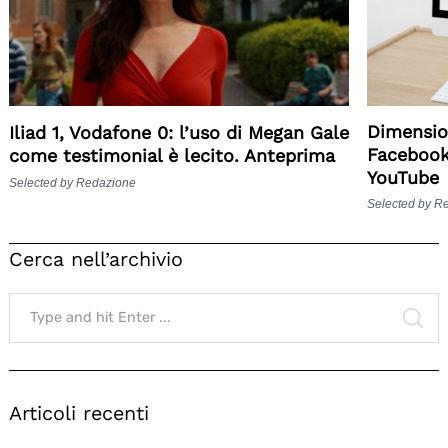
Dimensio
Iliad 1, Vodafone 0: l’uso di Megan Gale
Facebook
come testimonial è lecito. Anteprima
YouTube
Selected by Redazione
Selected by R
Cerca nell’archivio
Search
for:
SE
Articoli recenti