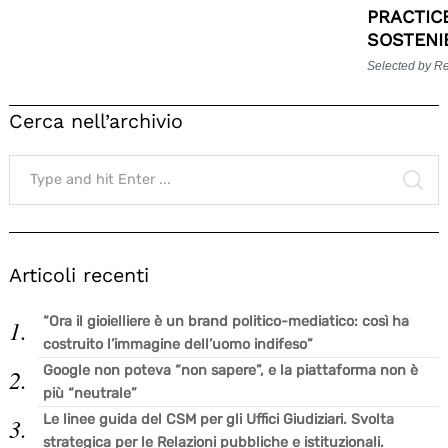
PRACTIC
SOSTENI
Selected by R
Cerca nell’archivio
Search
for:
SE
Articoli recenti
“Ora il gioielliere è un brand politico-mediatico: così ha
costruito l’immagine dell’uomo indifeso”
Google non poteva “non sapere”, e la piattaforma non è
più “neutrale”
Le linee guida del CSM per gli Uffici Giudiziari. Svolta
strategica per le Relazioni pubbliche e istituzionali.