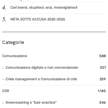
Search
Cari brand, stupiteci; anzi, meravigliateci!
for:
META SOTTO ACCUSA 2025-2026
Categorie
Comunicazione
588
Comunicazione digitale e non convenzionale
337
Crisis management e Comunicazione di crisi
259
CSR
1.145
Greenwashing e "bad-practice"
546