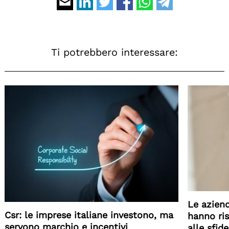
Ti potrebbero interessare:
Search
for:
Le azien
Csr: le imprese italiane investono, ma
hanno ri
servono marchio e incentivi
alle sfid