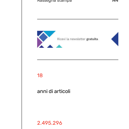
Rassegna stampa
144
18
anni di articoli
2.495.296