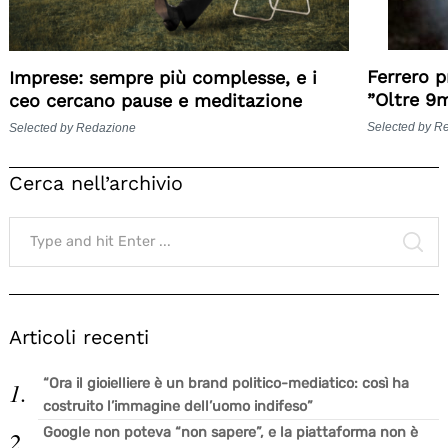
Ferrero p
Imprese: sempre più complesse, e i
”Oltre 9m
ceo cercano pause e meditazione
Selected by R
Selected by Redazione
Cerca nell’archivio
Search
for:
SE
Articoli recenti
“Ora il gioielliere è un brand politico-mediatico: così ha
costruito l’immagine dell’uomo indifeso”
Google non poteva “non sapere”, e la piattaforma non è