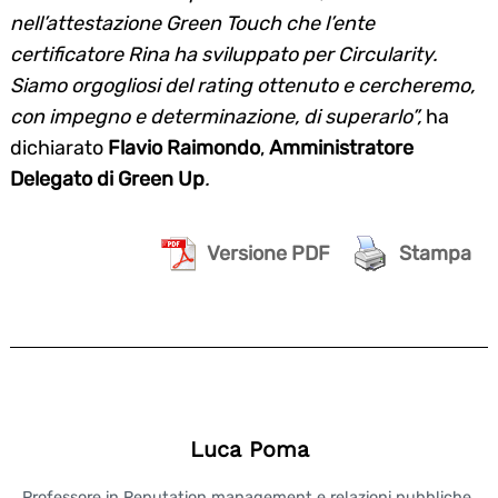
nell’attestazione Green Touch che l’ente
certificatore Rina ha sviluppato per Circularity.
Siamo orgogliosi del rating ottenuto e cercheremo,
Search
con impegno e determinazione, di superarlo”,
ha
for:
dichiarato
Flavio Raimondo
,
Amministratore
Delegato di Green Up
.
Versione PDF
Stampa
Luca Poma
Professore in Reputation management e relazioni pubbliche,