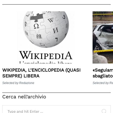
WIKIPEDIA, L’ENCICLOPEDIA (QUASI
«Seguiamo
SEMPRE) LIBERA
sbagliat
Selected by Redazione
Selected by R
Cerca nell’archivio
Search
for:
SE