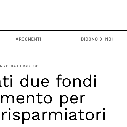
ARGOMENTI
DICONO DI NOI
NG E "BAD-PRACTICE"
i due fondi
imento per
 risparmiatori