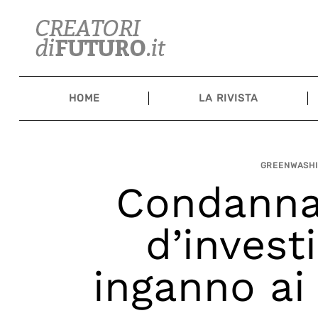
Skip
to
content
HOME
LA RIVISTA
GREENWASHI
Condannat
d’invest
inganno ai