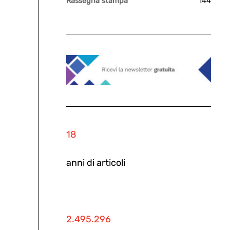
Rassegna stampa
144
18
anni di articoli
2.495.296