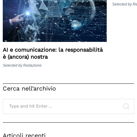
Selected by R
AI e comunicazione: la responsabilità
è (ancora) nostra
Selected by Redazione
Cerca nell’archivio
Search
for:
SE
Articoli recenti