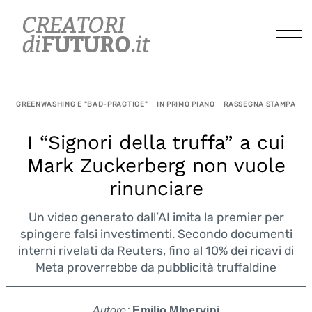
Skip
to
content
GREENWASHING E "BAD-PRACTICE"
IN PRIMO PIANO
RASSEGNA STAMPA
I “Signori della truffa” a cui
Mark Zuckerberg non vuole
rinunciare
Un video generato dall’AI imita la premier per
spingere falsi investimenti. Secondo documenti
interni rivelati da Reuters, fino al 10% dei ricavi di
Meta proverrebbe da pubblicità truffaldine
Autore:
Emilio MInervini