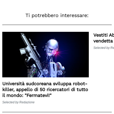
Ti potrebbero interessare:
Vestiti A
vendetta 
Selected by R
Università sudcoreana sviluppa robot-
killer, appello di 50 ricercatori di tutto
il mondo: "Fermatevi!"
Selected by Redazione