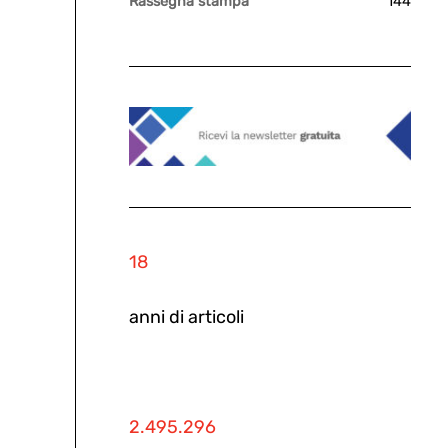
Rassegna stampa
144
18
anni di articoli
2.495.296