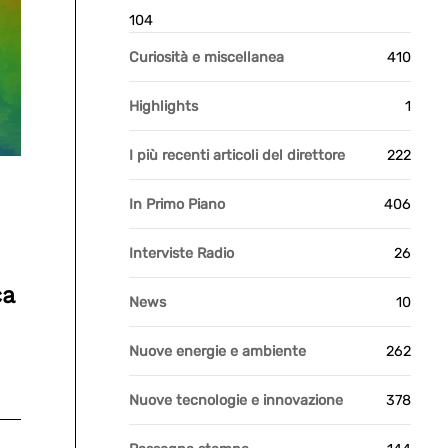
104
Curiosità e miscellanea
410
Highlights
1
I più recenti articoli del direttore
222
In Primo Piano
406
Interviste Radio
26
ca
News
10
Nuove energie e ambiente
262
Nuove tecnologie e innovazione
378