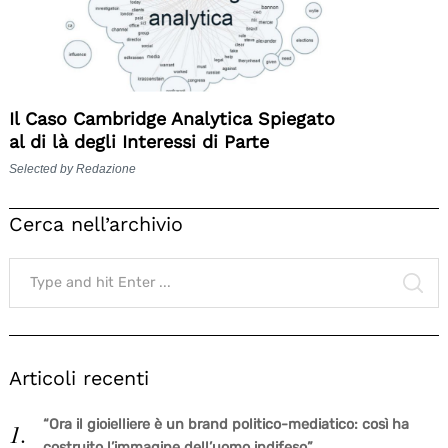
Il Caso Cambridge Analytica Spiegato
al di là degli Interessi di Parte
Selected by Redazione
Cerca nell’archivio
Search
for:
SE
Articoli recenti
“Ora il gioielliere è un brand politico-mediatico: così ha
costruito l’immagine dell’uomo indifeso”