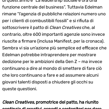
di quest’anno è “La leadership sociale è ora una
funzione centrale del business”. Tuttavia Edelman
rimane “l’agenzia di pubbliche relazioni numero uno
per i clienti di combustibili fossili” e si rifiuta di
sottoscrivere il patto di
Clean
Creatives
che, al
contrario, oltre 600 importanti agenzie sono invece
riuscite a firmare (inclusa Manifest, per la cronaca).
Sembra vi sia un’azione più semplice ed efficace che
Edelman potrebbe intraprendere per mostrare
dedizione per le ambizioni della Gen Z – ma invece
continuano a dire al mondo di smettere di fare ciò
che loro continuano a fare e ad assumere alcuni
giovani talenti disposti a chiudere gli occhi su
queste questioni.
Clean
Creatives
, promotrice del patto, ha riunito
centinaia di creativi, esperti e sostenitori per dare