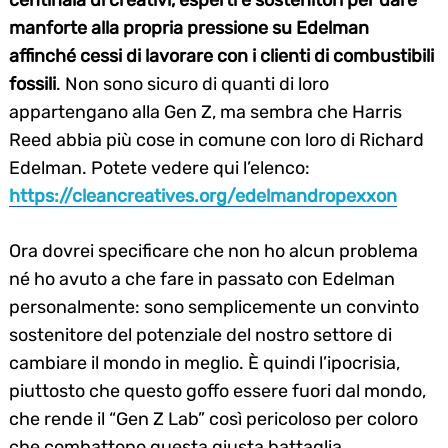
manforte alla propria pressione su Edelman
affinché cessi di lavorare con i clienti di combustibili
fossili
. Non sono sicuro di quanti di loro
appartengano alla Gen Z, ma sembra che Harris
Reed abbia più cose in comune con loro di Richard
Search
Edelman. Potete vedere qui l’elenco:
for:
https://cleancreatives.org/edelmandropexxon
Ora dovrei specificare che non ho alcun problema
né ho avuto a che fare in passato con Edelman
personalmente: sono semplicemente un convinto
sostenitore del potenziale del nostro settore di
cambiare il mondo in meglio. È quindi l’ipocrisia,
piuttosto che questo goffo essere fuori dal mondo,
che rende il “Gen Z Lab” così pericoloso per coloro
che combattono questa giusta battaglia.