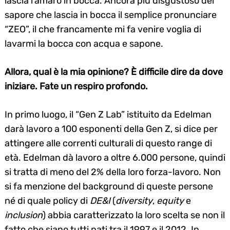
lascia l’amaro in bocca. Ancora più disgustoso del
sapore che lascia in bocca il semplice pronunciare
“ZEO”, il che francamente mi fa venire voglia di
lavarmi la bocca con acqua e sapone.
Allora, qual è la mia opinione? È difficile dire da dove
iniziare. Fate un respiro profondo.
In primo luogo, il “Gen Z Lab” istituito da Edelman
darà lavoro a 100 esponenti della Gen Z, si dice per
attingere alle correnti culturali di questo range di
età. Edelman dà lavoro a oltre 6.000 persone, quindi
si tratta di meno del 2% della loro forza-lavoro. Non
si fa menzione del background di queste persone
né di quale policy di
DE&I
(
diversity
,
equity
e
inclusion
) abbia caratterizzato la loro scelta se non il
fatto che siano tutti nati tra il 1997 e il 2012. In