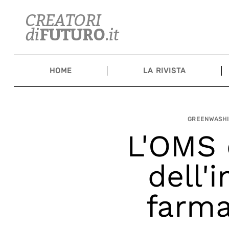
Skip
to
content
HOME
LA RIVISTA
GREENWASHI
L'OMS 
dell'
farma