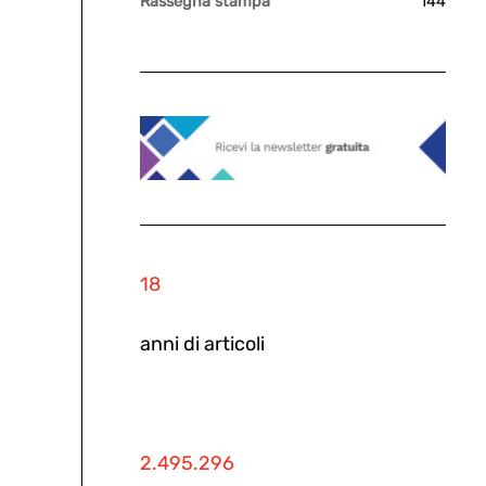
Rassegna stampa
144
18
anni di articoli
2.495.296