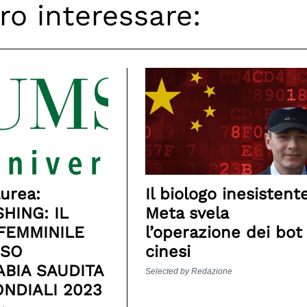
ro interessare:
aurea:
Il biologo inesistente
HING: IL
Meta svela
FEMMINILE
l’operazione dei bot
ASO
cinesi
ABIA SAUDITA
Selected by Redazione
ONDIALI 2023