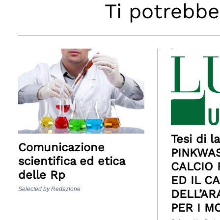
Ti potrebbe
Search
for:
Tesi di l
Comunicazione
PINKWAS
scientifica ed etica
CALCIO 
delle Rp
ED IL C
Selected by Redazione
DELL’AR
PER I M