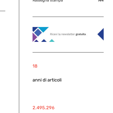
Rassegna stampa
144
18
anni di articoli
2.495.296