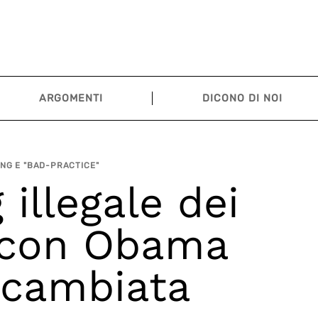
ARGOMENTI
DICONO DI NOI
NG E "BAD-PRACTICE"
 illegale dei
 con Obama
è cambiata