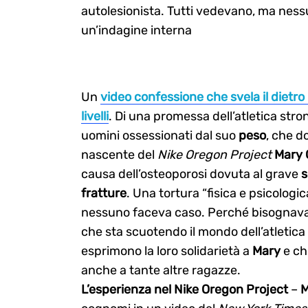
autolesionista. Tutti vedevano, ma ness
un’indagine interna
Un
video confessione che svela il dietro
livelli
. Di una promessa dell’atletica str
uomini ossessionati dal suo
peso
, che d
nascente del
Nike Oregon Project
Mary 
causa dell’osteoporosi dovuta al grave
s
fratture
. Una tortura “fisica e psicolog
nessuno faceva caso. Perché bisognava 
che sta scuotendo il mondo dell’atletica
esprimono la loro solidarietà a
Mary
e ch
Search
for:
anche a tante altre ragazze.
L’esperienza nel Nike Oregon Project
–
M