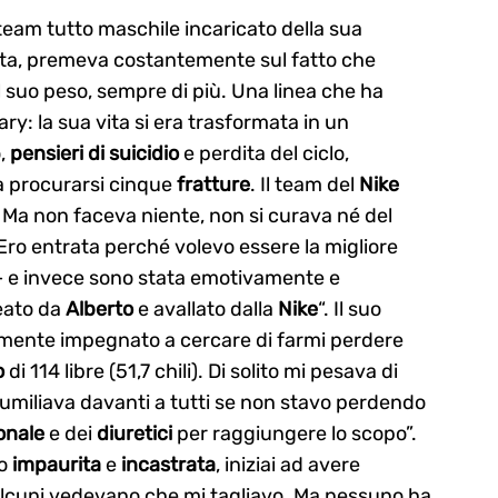
l team tutto maschile incaricato della sua
sta, premeva costantemente sul fatto che
 suo peso, sempre di più. Una linea che ha
: la sua vita si era trasformata in un
o,
pensieri di suicidio
e perdita del ciclo,
 a procurarsi cinque
fratture
. Il team del
Nike
 Ma non faceva niente, non si curava né del
Ero entrata perché volevo essere la migliore
 e invece sono stata emotivamente e
eato da
Alberto
e avallato dalla
Nike
“. Il suo
emente impegnato a cercare di farmi perdere
o
di 114 libre (51,7 chili). Di solito mi pesava di
umiliava davanti a tutti se non stavo perdendo
onale
e dei
diuretici
per raggiungere lo scopo”.
vo
impaurita
e
incastrata
, iniziai ad avere
i. Alcuni vedevano che mi tagliavo. Ma nessuno ha