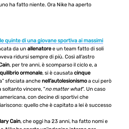
uno ha fatto niente. Ora Nike ha aperto
 le quinte di una giovane sportiva ai
massimi
oncata da un
allenatore
e un team fatto di soli
oveva ridursi sempre di più. Così all’astro
Cain
, per tre anni, è scomparso il ciclo e, a
quilibrio ormonale
, si è causata
cinque
ica” sfociata anche
nell’autolesionismo
a cui però
soltanto vincere, “
no matter what
“. Un caso
 americana, con decine di sportivi che
iariscono: quello che è capitato a lei è successo
ary Cain
, che oggi ha 23 anni, ha fatto nomi e