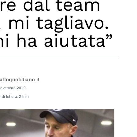
re dal team
, mi tagliavo.
 ha aiutata”
fattoquotidiano.it
Novembre 2019
di lettura: 2 min