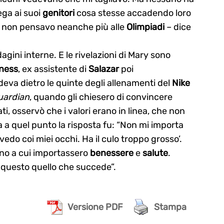
ega ai suoi
genitori
cosa stesse accadendo loro
to non pensavo neanche più alle
Olimpiadi
– dice
dagini interne. E le rivelazioni di Mary sono
ness
, ex assistente di
Salazar
poi
eva dietro le quinte degli allenamenti del
Nike
uardian
, quando gli chiesero di convincere
i, osservò che i valori erano in linea, che non
 a quel punto la risposta fu: “Non mi importa
 vedo coi miei occhi. Ha il culo troppo grosso’.
uno a cui importassero
benessere
e
salute
.
è questo quello che succede”.
Versione PDF
Stampa