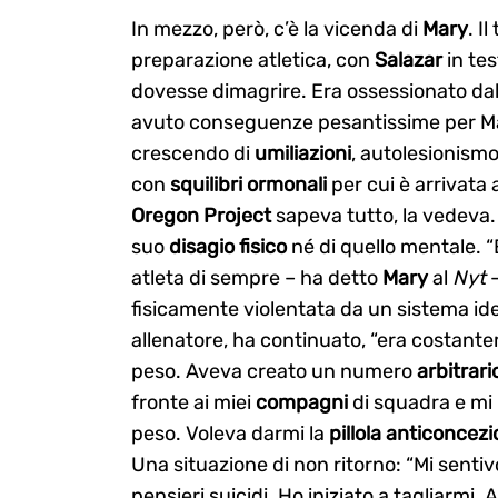
In mezzo, però, c’è la vicenda di
Mary
. I
preparazione atletica, con
Salazar
in te
dovesse dimagrire. Era ossessionato dal
avuto conseguenze pesantissime per Mary
crescendo di
umiliazioni
, autolesionism
con
squilibri ormonali
per cui è arrivata
Oregon Project
sapeva tutto, la vedeva.
suo
disagio
fisico
né di quello mentale. “
atleta di sempre – ha detto
Mary
al
Nyt
–
fisicamente violentata da un sistema id
allenatore, ha continuato, “era costant
peso. Aveva creato un numero
arbitrari
fronte ai miei
compagni
di squadra e mi 
peso. Voleva darmi la
pillola anticoncezi
Una situazione di non ritorno: “Mi senti
pensieri suicidi. Ho iniziato a tagliarm