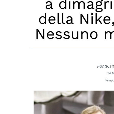
a dimagri
della Nike
Nessuno mi
Fonte:
il
24 
Tempo 