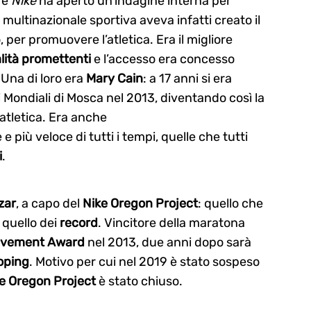
s
e
Nike
ha aperto un’indagine interna per
a multinazionale sportiva aveva infatti creato il
 per promuovere l’atletica. Era il migliore
lità promettenti
e l’accesso era concesso
 Una di loro era
Mary Cain
: a 17 anni si era
ai Mondiali di Mosca nel 2013, diventando così la
’atletica. Era anche
 più veloce di tutti i tempi, quelle che tutti
i
.
zar
, a capo del
Nike Oregon Project
: quello che
 quello dei
record
. Vincitore della maratona
evement Award
nel 2013, due anni dopo sarà
oping
. Motivo per cui nel 2019 è stato sospeso
e Oregon Project
è stato chiuso.