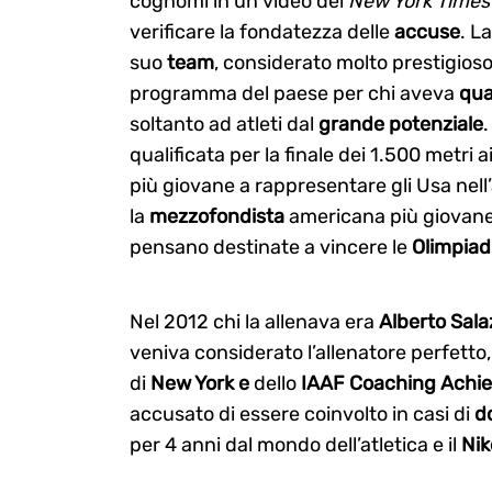
cognomi in un video del
New York Time
verificare la fondatezza delle
accuse
. L
suo
team
, considerato molto prestigioso,
programma del paese per chi aveva
qua
soltanto ad atleti dal
grande potenziale
.
qualificata per la finale dei 1.500 metri 
più giovane a rappresentare gli Usa nell
la
mezzofondista
americana più giovane e
pensano destinate a vincere le
Olimpiad
Nel 2012 chi la allenava era
Alberto Sala
veniva considerato l’allenatore perfetto,
di
New York e
dello
IAAF Coaching Achi
accusato di essere coinvolto in casi di
d
per 4 anni dal mondo dell’atletica e il
Nik