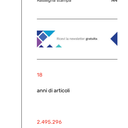
Rassegna stampa
144
18
anni di articoli
2.495.296