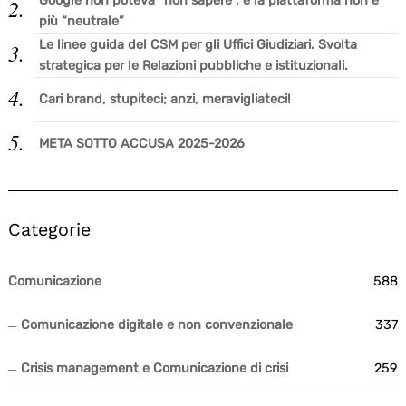
Google non poteva “non sapere”, e la piattaforma non è
più “neutrale”
Le linee guida del CSM per gli Uffici Giudiziari. Svolta
Search
for:
strategica per le Relazioni pubbliche e istituzionali.
Cari brand, stupiteci; anzi, meravigliateci!
META SOTTO ACCUSA 2025-2026
Categorie
Comunicazione
588
Comunicazione digitale e non convenzionale
337
Crisis management e Comunicazione di crisi
259