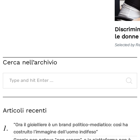
Discrimin
le donne
Selected by R
Cerca nell’archivio
Search
for:
SE
Articoli recenti
“Ora il gioielliere è un brand politico-mediatico: così ha
costruito l’immagine dell’uomo indifeso”