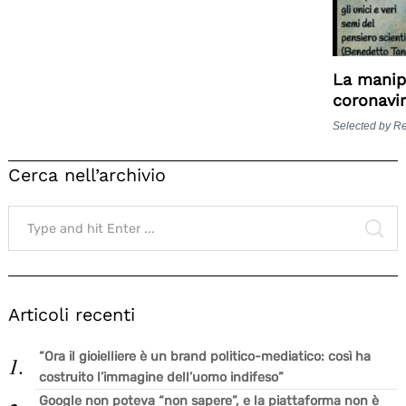
La manip
coronavi
Selected by R
Cerca nell’archivio
Search
for:
SE
Articoli recenti
“Ora il gioielliere è un brand politico-mediatico: così ha
costruito l’immagine dell’uomo indifeso”
Google non poteva “non sapere”, e la piattaforma non è