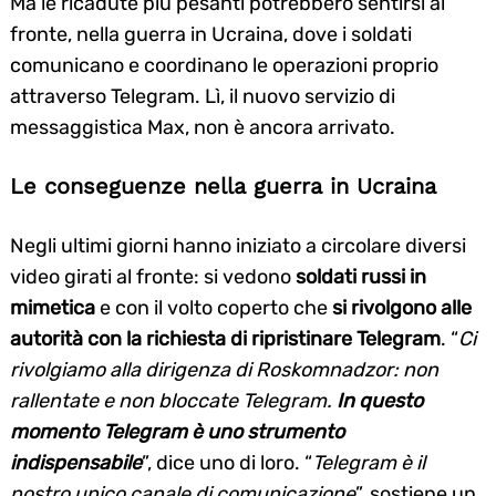
Ma le ricadute più pesanti potrebbero sentirsi al
fronte, nella guerra in Ucraina, dove i soldati
comunicano e coordinano le operazioni proprio
attraverso Telegram. Lì, il nuovo servizio di
messaggistica Max, non è ancora arrivato.
Le conseguenze nella guerra in Ucraina
Negli ultimi giorni hanno iniziato a circolare diversi
video girati al fronte: si vedono
soldati russi in
mimetica
e con il volto coperto che
si rivolgono alle
autorità con la richiesta di ripristinare Telegram
. “
Ci
rivolgiamo alla dirigenza di Roskomnadzor: non
rallentate e non bloccate Telegram.
In questo
momento Telegram è uno strumento
indispensabile
”, dice uno di loro. “
Telegram è il
nostro unico canale di comunicazione
”, sostiene un