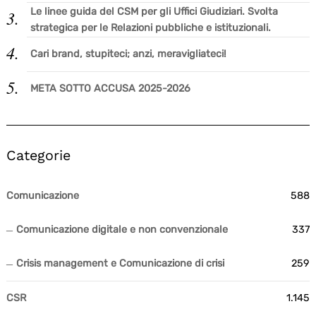
Le linee guida del CSM per gli Uffici Giudiziari. Svolta
strategica per le Relazioni pubbliche e istituzionali.
Search
for:
Cari brand, stupiteci; anzi, meravigliateci!
META SOTTO ACCUSA 2025-2026
Categorie
Comunicazione
588
Comunicazione digitale e non convenzionale
337
Crisis management e Comunicazione di crisi
259
CSR
1.145