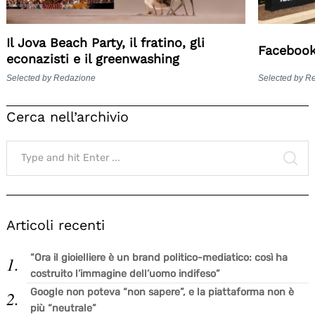
Il Jova Beach Party, il fratino, gli
Facebook 
econazisti e il greenwashing
Selected by Redazione
Selected by R
Cerca nell’archivio
Search
for:
SE
Articoli recenti
“Ora il gioielliere è un brand politico-mediatico: così ha
costruito l’immagine dell’uomo indifeso”
Google non poteva “non sapere”, e la piattaforma non è
più “neutrale”