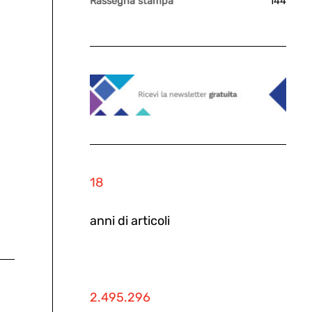
Rassegna stampa
144
18
anni di articoli
2.495.296