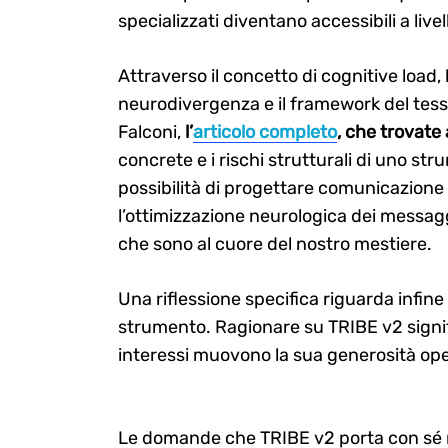
specializzati diventano accessibili a livel
Attraverso il concetto di cognitive load, 
neurodivergenza e il framework del tessi
Falconi,
l’
articolo completo
, che trovate
concrete e i rischi strutturali di uno st
possibilità di progettare comunicazione pi
l’ottimizzazione neurologica dei messag
che sono al cuore del nostro mestiere.
Search
for:
Una riflessione specifica riguarda infine
strumento. Ragionare su TRIBE v2 signif
interessi muovono la sua generosità op
Le domande che TRIBE v2 porta con sé 