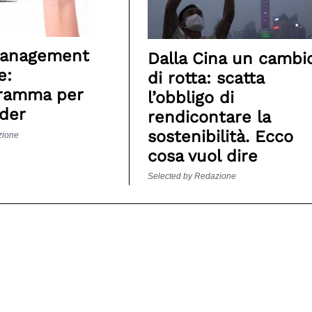
management
Dalla Cina un cambi
e:
di rotta: scatta
gramma per
l’obbligo di
der
rendicontare la
sostenibilità. Ecco
zione
cosa vuol dire
Selected by Redazione