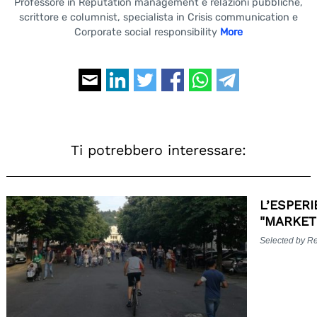
Professore in Reputation management e relazioni pubbliche,
scrittore e columnist, specialista in Crisis communication e
Corporate social responsibility
More
Ti potrebbero interessare:
L’ESPER
"MARKET
Selected by R