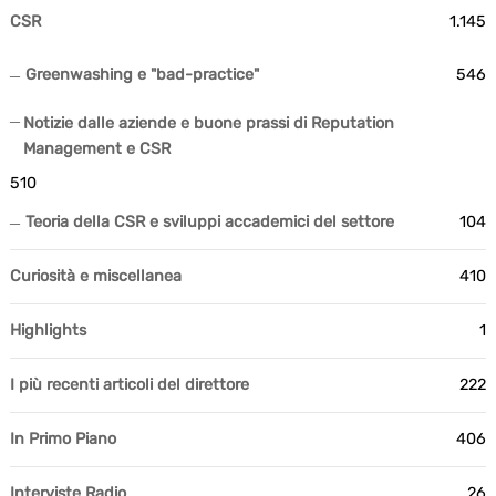
CSR
1.145
Greenwashing e "bad-practice"
546
Notizie dalle aziende e buone prassi di Reputation
Management e CSR
510
Teoria della CSR e sviluppi accademici del settore
104
Curiosità e miscellanea
410
Highlights
1
I più recenti articoli del direttore
222
In Primo Piano
406
Interviste Radio
26