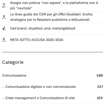
Google non poteva “non sapere”, e la piattaforma non è
più “neutrale”
Le linee guida del CSM per gli Uffici Giudiziari. Svolta
Search
for:
strategica per le Relazioni pubbliche e istituzionali.
Cari brand, stupiteci; anzi, meravigliateci!
META SOTTO ACCUSA 2025-2026
Categorie
Comunicazione
588
Comunicazione digitale e non convenzionale
337
Crisis management e Comunicazione di crisi
259