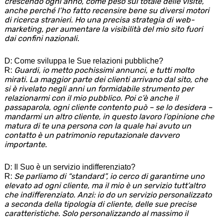
crescendo ogni anno, come peso sul totale delle visite,
anche perché l’ho fatto recensire bene su diversi motori
di ricerca stranieri. Ho una precisa strategia di web-
marketing, per aumentare la visibilità del mio sito fuori
dai confini nazionali.
D: Come sviluppa le Sue relazioni pubbliche?
Guardi, io metto pochissimi annunci, e tutti molto
R:
mirati. La maggior parte dei clienti arrivano dal sito, che
si è rivelato negli anni un formidabile strumento per
relazionarmi con il mio pubblico. Poi c’è anche il
passaparola, ogni cliente contento può – se lo desidera –
mandarmi un altro cliente, in questo lavoro l’opinione che
matura di te una persona con la quale hai avuto un
contatto è un patrimonio reputazionale davvero
importante.
D: Il Suo è un servizio indifferenziato?
Se parliamo di “standard”, io cerco di garantirne uno
R:
elevato ad ogni cliente, ma il mio è un servizio tutt’altro
che indifferenziato. Anzi: io do un servizio personalizzato
a seconda della tipologia di cliente, delle sue precise
caratteristiche. Solo personalizzando al massimo il