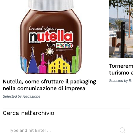
Torneremo
turismo a
Nutella, come sfruttare il packaging
Selected by R
nella comunicazione di impresa
Selected by Redazione
Cerca nell’archivio
Search
for:
SE