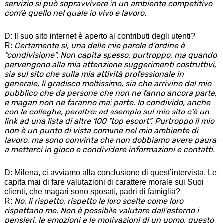
servizio si può sopravvivere in un ambiente competitivo
com’è quello nel quale io vivo e lavoro.
Search
for:
D: Il suo sito internet è aperto ai contributi degli utenti?
Certamente si, una delle mie parole d’ordine è
R:
“condivisione”. Non capita spesso, purtroppo, ma quando
pervengono alla mia attenzione suggerimenti costruttivi,
sia sul sito che sulla mia attività professionale in
generale, li gradisco moltissimo, sia che arrivino dal mio
pubblico che da persone che non ne fanno ancora parte,
e magari non ne faranno mai parte. Io condivido, anche
con le colleghe, peraltro: ad esempio sul mio sito c’è un
link ad una lista di altre 100 “top escort”. Purtroppo il mio
non è un punto di vista comune nel mio ambiente di
lavoro, ma sono convinta che non dobbiamo avere paura
a metterci in gioco e condividere informazioni e contatti.
D: Milena, ci avviamo alla conclusione di quest’intervista. Le
capita mai di fare valutazioni di carattere morale sui Suoi
clienti, che magari sono sposati, padri di famiglia?
No, li rispetto, rispetto le loro scelte come loro
R:
rispettano me. Non è possibile valutare dall’esterno i
pensieri, le emozioni e le motivazioni di un uomo, questo