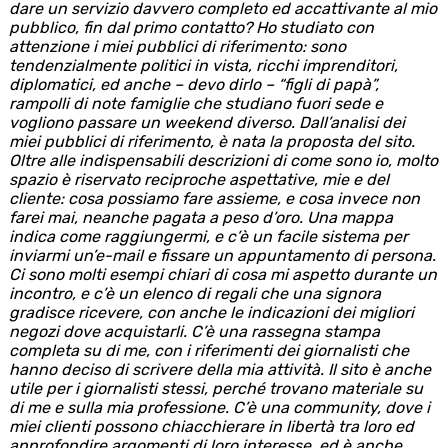
dare un servizio davvero completo ed accattivante al mio
pubblico, fin dal primo contatto? Ho studiato con
attenzione i miei pubblici di riferimento: sono
tendenzialmente politici in vista, ricchi imprenditori,
diplomatici, ed anche – devo dirlo – “figli di papà”,
rampolli di note famiglie che studiano fuori sede e
vogliono passare un weekend diverso. Dall’analisi dei
miei pubblici di riferimento, è nata la proposta del sito.
Oltre alle indispensabili descrizioni di come sono io, molto
spazio è riservato reciproche aspettative, mie e del
cliente: cosa possiamo fare assieme, e cosa invece non
farei mai, neanche pagata a peso d’oro. Una mappa
indica come raggiungermi, e c’è un facile sistema per
inviarmi un’e-mail e fissare un appuntamento di persona.
Ci sono molti esempi chiari di cosa mi aspetto durante un
incontro, e c’è un elenco di regali che una signora
gradisce ricevere, con anche le indicazioni dei migliori
negozi dove acquistarli. C’è una rassegna stampa
completa su di me, con i riferimenti dei giornalisti che
hanno deciso di scrivere della mia attività. Il sito è anche
utile per i giornalisti stessi, perché trovano materiale su
di me e sulla mia professione. C’è una community, dove i
miei clienti possono chiacchierare in libertà tra loro ed
approfondire argomenti di loro interesse, ed è anche