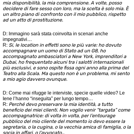
mia disponibilità, la mia comprensione. A volte, posso
decidere di fare sesso con loro, ma la scelta è solo mia. È
un altro piano di confronto con il mio pubblico, rispetto
ad un atto di prostituzione.
D: Immagino sarà stata coinvolta in scenari anche
impegnativi…
Si, le location in effetti sono le più varie: ho dovuto
R:
accompagnare un uomo di Stato ad un G8, ho
accompagnato ambasciatori a New York, imprenditori a
Dubai, ho frequentato alcuni tra i salotti internazionali
più esclusivi, e sono ospite fissa ogni anno alla prima del
Teatro alla Scala. Ma questo non è un problema, mi sento
a mio agio davvero ovunque.
D: Come mai rifugge le interviste, specie quelle video? Le
Iene l’hanno “inseguita” per lungo tempo…
Perché devo preservare la mia identità, a tutto
R:
beneficio dei miei clienti. Non voglio venir “targata” come
accompagnatrice: di volta in volta, per l’entourage
pubblico del mio cliente del momento io devo essere la
segretaria, o la cugina, o la vecchia amica di famiglia, o la
socia in affari, o l’avvocato…