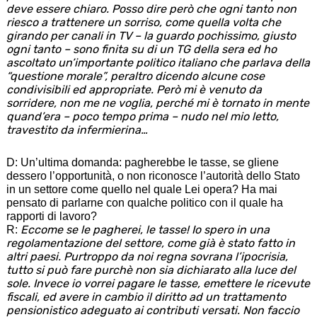
deve essere chiaro. Posso dire però che ogni tanto non
riesco a trattenere un sorriso, come quella volta che
girando per canali in TV – la guardo pochissimo, giusto
ogni tanto – sono finita su di un TG della sera ed ho
ascoltato un’importante politico italiano che parlava della
“questione morale”, peraltro dicendo alcune cose
condivisibili ed appropriate. Però mi è venuto da
sorridere, non me ne voglia, perché mi è tornato in mente
quand’era – poco tempo prima – nudo nel mio letto,
travestito da infermierina…
D: Un’ultima domanda: pagherebbe le tasse, se gliene
dessero l’opportunità, o non riconosce l’autorità dello Stato
in un settore come quello nel quale Lei opera? Ha mai
pensato di parlarne con qualche politico con il quale ha
rapporti di lavoro?
Eccome se le pagherei, le tasse! Io spero in una
R:
regolamentazione del settore, come già è stato fatto in
altri paesi. Purtroppo da noi regna sovrana l’ipocrisia,
tutto si può fare purchè non sia dichiarato alla luce del
sole. Invece io vorrei pagare le tasse, emettere le ricevute
fiscali, ed avere in cambio il diritto ad un trattamento
pensionistico adeguato ai contributi versati. Non faccio