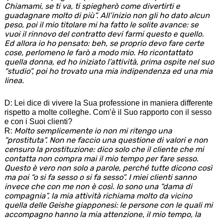
Chiamami, se ti va, ti spiegherò come divertirti e
guadagnare molto di più”. All’inizio non gli ho dato alcun
peso, poi il mio titolare mi ha fatto le solite avance: se
vuoi il rinnovo del contratto devi farmi questo e quello.
Ed allora io ho pensato: beh, se proprio devo fare certe
cose, perlomeno le farò a modo mio. Ho ricontattato
quella donna, ed ho iniziato l’attività, prima ospite nel suo
“studio”, poi ho trovato una mia indipendenza ed una mia
linea.
D: Lei dice di vivere la Sua professione in maniera differente
rispetto a molte colleghe. Com’è il Suo rapporto con il sesso
e con i Suoi clienti?
Molto semplicemente io non mi ritengo una
R:
“prostituta”. Non ne faccio una questione di valori e non
censuro la prostituzione: dico solo che il cliente che mi
contatta non compra mai il mio tempo per fare sesso.
Questo è vero non solo a parole, perché tutte dicono così
ma poi “o si fa sesso o si fa sesso”. I miei clienti sanno
invece che con me non è così. Io sono una “dama di
compagnia”, la mia attività richiama molto da vicino
quella delle Geishe giapponesi: le persone con le quali mi
accompagno hanno la mia attenzione
il mio tempo, la
,