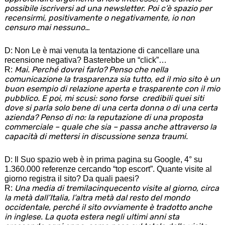
possibile iscriversi ad una newsletter. Poi c’è spazio per
recensirmi, positivamente o negativamente, io non
censuro mai nessuno…
D: Non Le è mai venuta la tentazione di cancellare una
recensione negativa? Basterebbe un “click”…
Mai. Perché dovrei farlo? Penso che nella
R:
comunicazione la trasparenza sia tutto, ed il mio sito è un
buon esempio di relazione aperta e trasparente con il mio
pubblico. E poi, mi scusi: sono forse credibili quei siti
dove si parla solo bene di una certa donna o di una certa
azienda? Penso di no: la reputazione di una proposta
commerciale – quale che sia – passa anche attraverso la
capacità di mettersi in discussione senza traumi.
D: Il Suo spazio web è in prima pagina su Google, 4° su
1.360.000 referenze cercando “top escort”. Quante visite al
giorno registra il sito? Da quali paesi?
Una media di tremilacinquecento visite al giorno, circa
R:
la metà dall’Italia, l’altra metà dal resto del mondo
occidentale, perché il sito ovviamente è tradotto anche
in inglese. La quota estera negli ultimi anni sta