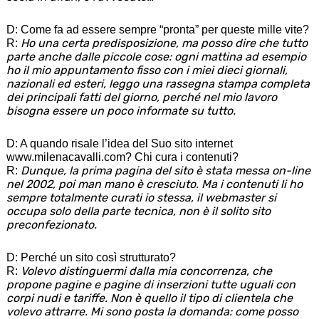
D: Come fa ad essere sempre “pronta” per queste mille vite?
Ho una certa predisposizione, ma posso dire che tutto
R:
parte anche dalle piccole cose: ogni mattina ad esempio
ho il mio appuntamento fisso con i miei dieci giornali,
nazionali ed esteri, leggo una rassegna stampa completa
dei principali fatti del giorno, perché nel mio lavoro
bisogna essere un poco informate su tutto.
D: A quando risale l’idea del Suo sito internet
www.milenacavalli.com? Chi cura i contenuti?
Dunque, la prima pagina del sito è stata messa on-line
R:
nel 2002, poi man mano è cresciuto. Ma i contenuti li ho
sempre totalmente curati io stessa, il webmaster si
occupa solo della parte tecnica, non è il solito sito
preconfezionato.
D: Perché un sito così strutturato?
Volevo distinguermi dalla mia concorrenza, che
R:
propone pagine e pagine di inserzioni tutte uguali con
corpi nudi e tariffe. Non è quello il tipo di clientela che
volevo attrarre. Mi sono posta la domanda: come posso