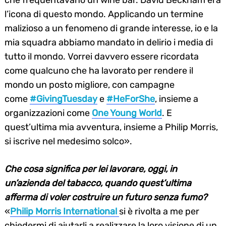
che frequentavano un wine bar. David Beckham era
l’icona di questo mondo. Applicando un termine
malizioso a un fenomeno di grande interesse, io e la
mia squadra abbiamo mandato in delirio i media di
tutto il mondo. Vorrei davvero essere ricordata
come qualcuno che ha lavorato per rendere il
mondo un posto migliore, con campagne
come
#GivingTuesday
e
#HeForShe
, insieme a
organizzazioni come
One Young World
. E
quest’ultima mia avventura, insieme a Philip Morris,
si iscrive nel medesimo solco».
Che cosa significa per lei lavorare, oggi, in
un’azienda del tabacco, quando quest’ultima
afferma di voler costruire un futuro senza fumo?
«
Philip Morris International
si è rivolta a me per
chiedermi di aiutarli a realizzare la loro visione di un