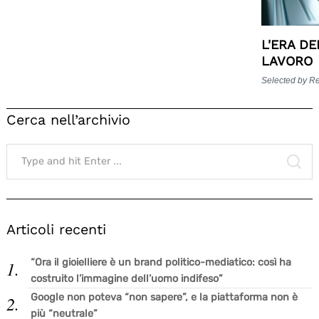
L'ERA DE
LAVORO
Selected by R
Cerca nell’archivio
Search
for:
SE
Articoli recenti
“Ora il gioielliere è un brand politico-mediatico: così ha
costruito l’immagine dell’uomo indifeso”
Google non poteva “non sapere”, e la piattaforma non è
più “neutrale”