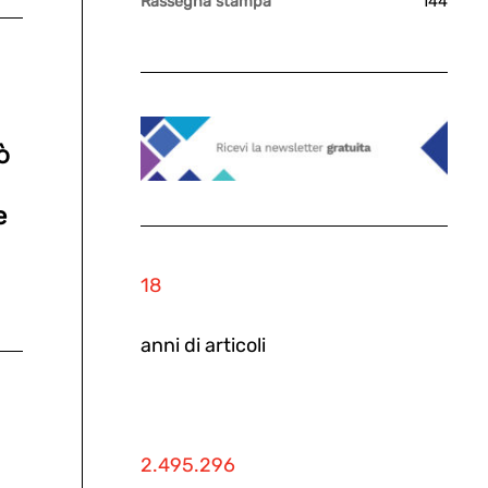
Rassegna stampa
144
ò
e
18
anni di articoli
2.495.296