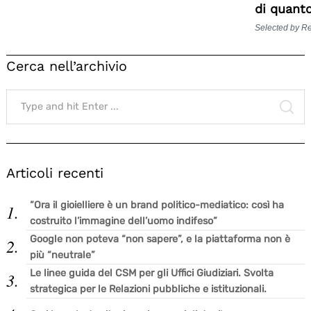
di quant
Selected by R
Cerca nell’archivio
Search
for:
SE
Articoli recenti
“Ora il gioielliere è un brand politico-mediatico: così ha
costruito l’immagine dell’uomo indifeso”
Google non poteva “non sapere”, e la piattaforma non è
più “neutrale”
Le linee guida del CSM per gli Uffici Giudiziari. Svolta
strategica per le Relazioni pubbliche e istituzionali.