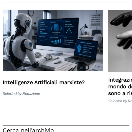
Integraz
Intelligenze Artificiali marxiste?
mondo del
sono a ri
Selected by Redazione
Selected by R
Cerca nell’archivio