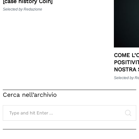
[case history Coin]
Selected by Redazione
COME L’
POSITIVI
NOSTRA 
Selected by R
Cerca nell’archivio
Search
for:
SE