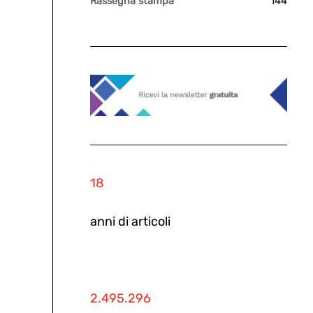
Rassegna stampa
144
18
anni di articoli
2.495.296