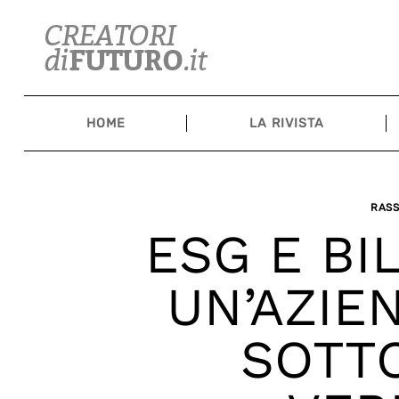
Skip
to
content
HOME
LA RIVISTA
RAS
ESG E BI
UN’AZIEN
SOTT