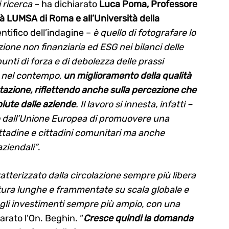
 ricerca
– ha dichiarato
Luca Poma, Professore
 LUMSA di Roma e all’Università della
entifico dell’indagine –
è quello di fotografare lo
zione non finanziaria ed ESG nei bilanci delle
unti di forza e di debolezza delle prassi
, nel contempo,
un miglioramento della qualità
tazione, riflettendo anche sulla percezione che
piute dalle aziende
. Il lavoro si innesta, infatti –
o dall’Unione Europea di promuovere una
cittadine e cittadini comunitari ma anche
aziendali”
.
tterizzato dalla circolazione sempre più libera
rnitura lunghe e frammentate su scala globale e
gli investimenti sempre più ampio, con una
arato l’On. Beghin. “
Cresce quindi la domanda