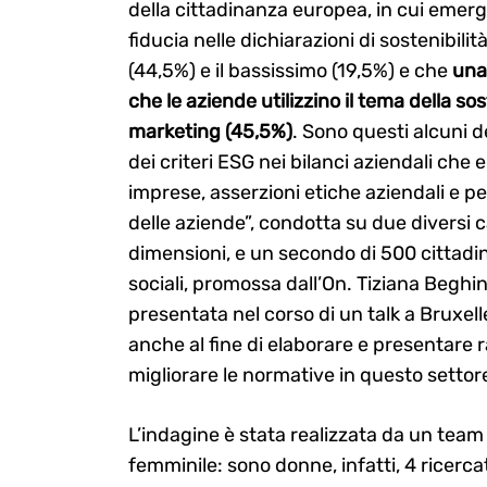
della cittadinanza europea, in cui emer
fiducia nelle dichiarazioni di sostenibilit
(44,5%) e il bassissimo (19,5%) e che
una 
che le aziende utilizzino il tema della sos
marketing (45,5%)
. Sono questi alcuni d
dei criteri ESG nei bilanci aziendali che
imprese, asserzioni etiche aziendali e pe
delle aziende”, condotta su due diversi c
dimensioni, e un secondo di 500 cittadini
Search
for:
sociali, promossa dall’On. Tiziana Beghi
presentata nel corso di un talk a Bruxel
anche al fine di elaborare e presentare r
migliorare le normative in questo settor
L’indagine è stata realizzata da un team d
femminile: sono donne, infatti, 4 ricerca