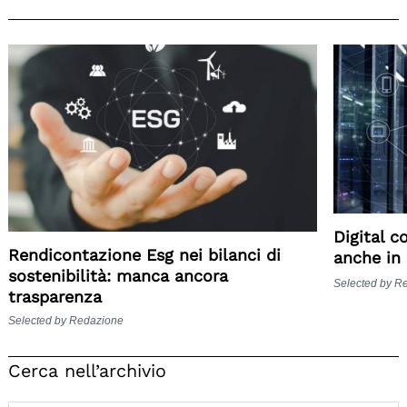
Digital c
Rendicontazione Esg nei bilanci di
anche in 
sostenibilità: manca ancora
Selected by R
trasparenza
Selected by Redazione
Cerca nell’archivio
Search