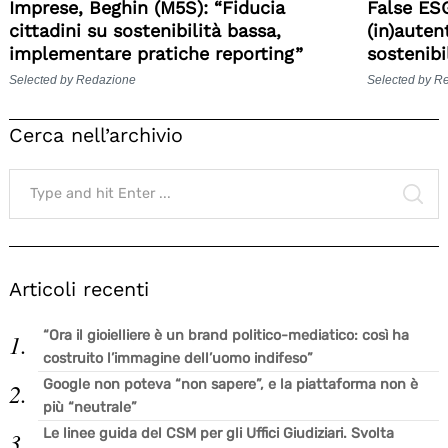
Imprese, Beghin (M5S): “Fiducia
False ESG
cittadini su sostenibilità bassa,
(in)auten
implementare pratiche reporting”
sostenibi
Selected by Redazione
Selected by R
Cerca nell’archivio
Search
for:
SE
Articoli recenti
“Ora il gioielliere è un brand politico-mediatico: così ha
costruito l’immagine dell’uomo indifeso”
Google non poteva “non sapere”, e la piattaforma non è
più “neutrale”
Le linee guida del CSM per gli Uffici Giudiziari. Svolta