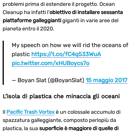
problemi prima di estendere il progetto. Ocean
Cleanup ha infatti l’
obiettivo di installare sessanta
piattaforme galleggianti
giganti in varie aree del
pianeta entro il 2020.
My speech on how we will rid the oceans of
plastic
https://t.co/fC4q533WuA
pic.twitter.com/xHUBoycs7o
— Boyan Slat (@BoyanSlat)
15 maggio 2017
L’isola di plastica che minaccia gli oceani
Il
Pacific Trash Vortex
è un colossale accumulo di
spazzatura galleggiante, composto perlopiù da
Search
plastica, la sua
superficie è maggiore di quelle di
for: