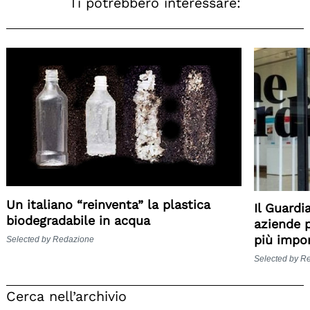
Ti potrebbero interessare:
Un italiano “reinventa” la plastica
Il Guardi
biodegradabile in acqua
aziende p
più impo
Selected by Redazione
Selected by R
Cerca nell’archivio