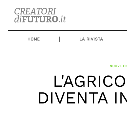
Skip
to
content
HOME
LA RIVISTA
NUOVE EN
L'AGRIC
DIVENTA I