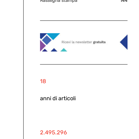
Rassegna stampa
144
18
anni di articoli
2.495.296