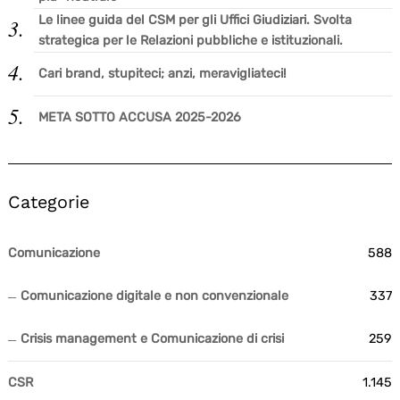
Le linee guida del CSM per gli Uffici Giudiziari. Svolta
strategica per le Relazioni pubbliche e istituzionali.
Search
for:
Cari brand, stupiteci; anzi, meravigliateci!
META SOTTO ACCUSA 2025-2026
Categorie
Comunicazione
588
Comunicazione digitale e non convenzionale
337
Crisis management e Comunicazione di crisi
259
CSR
1.145